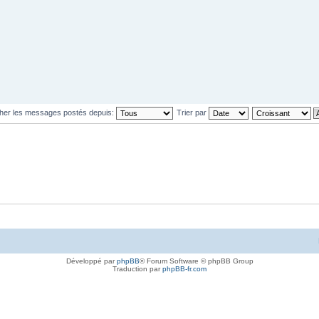
cher les messages postés depuis:
Trier par
Développé par
phpBB
® Forum Software © phpBB Group
Traduction par
phpBB-fr.com