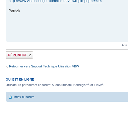
http://www.visionbudget.com/forum/viewtopic.php?t=414
Patrick
Affi
Répondre
Retourner vers Support Technique Utilisation VBW
QUI EST EN LIGNE
Utilisateurs parcourant ce forum: Aucun utilisateur enregistré et 1 invité
Index du forum