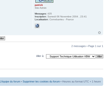
patrick
Site Admin
Messages:
435
Inscription:
Samedi 06 Novembre 2004 , 23:41
Localisation:
Cornebarrieu - France
2 messages • Page
1
sur
1
Aller à:
L’équipe du forum
•
Supprimer les cookies du forum
• Heures au format UTC + 1 heure