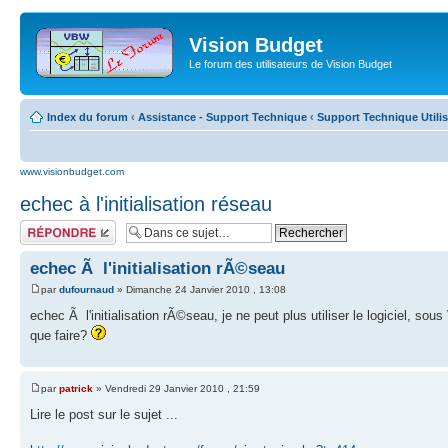
Vision Budget
Le forum des utilisateurs de Vision Budget
Index du forum
‹
Assistance - Support Technique
‹
Support Technique Utili
www.visionbudget.com
echec à l'initialisation réseau
Répondre
echec Ã l'initialisation rÃ©seau
par
dufournaud
» Dimanche 24 Janvier 2010 , 13:08
echec Ã l'initialisation rÃ©seau, je ne peut plus utiliser le logiciel, so
que faire?
par
patrick
» Vendredi 29 Janvier 2010 , 21:59
Lire le post sur le sujet ...