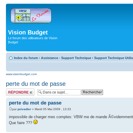
Vision Budget
Le forum des utilisateurs de Vision
Budget
Index du forum
‹
Assistance - Support Technique
‹
Support Technique Utili
www.visionbudget.com
perte du mot de passe
Répondre
perte du mot de passe
par
psivadier
» Mardi 05 Mai 2009 , 13:33
impossible de charger mes comptes: VBW me de mande Ã©videmment un m
Que faire ???