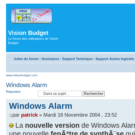
Vision Budget
Le forum des utilisateurs de Vision
Budget
Index du forum
‹
Assistance - Support Technique
‹
Support Autres logiciels
www.visionbudget.com
Windows Alarm
Répondre
Windows Alarm
par
patrick
» Mardi 16 Novembre 2004 , 23:52
La
nouvelle version
de Windows Alarm
une nouvelle
fenÃªtre de synthÃ¨se
qui