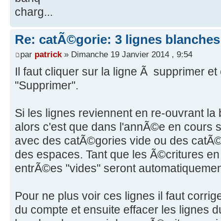
charg...
Re: catÃ©gorie: 3 lignes blanche
par
patrick
» Dimanche 19 Janvier 2014 , 9:54
Il faut cliquer sur la ligne Ã supprimer et
"Supprimer".
Si les lignes reviennent en re-ouvrant la
alors c'est que dans l'annÃ©e en cours 
avec des catÃ©gories vide ou des catÃ©
des espaces. Tant que les Ã©critures en 
entrÃ©es "vides" seront automatiquemen
Pour ne plus voir ces lignes il faut corri
du compte et ensuite effacer les lignes 