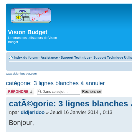
Vision Budget
Le forum des utilisateurs de Vision
Budget
Index du forum
‹
Assistance - Support Technique
‹
Support Technique Utili
www.visionbudget.com
catégorie: 3 lignes blanches à annuler
Répondre
catÃ©gorie: 3 lignes blanches
par
didjeridoo
» Jeudi 16 Janvier 2014 , 0:13
Bonjour,