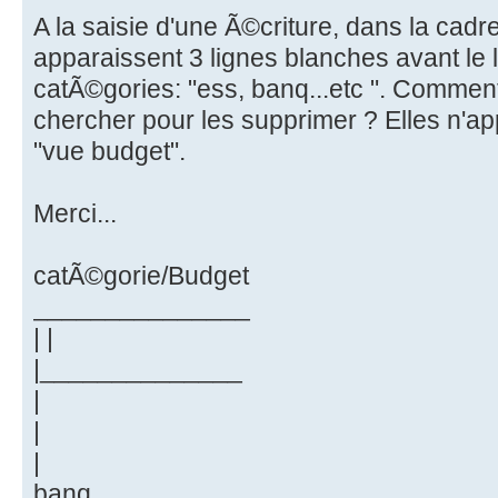
A la saisie d'une Ã©criture, dans la cadr
apparaissent 3 lignes blanches avant le 
catÃ©gories: "ess, banq...etc ". Comment
chercher pour les supprimer ? Elles n'a
"vue budget".
Merci...
catÃ©gorie/Budget
_______________
| |
|______________
|
|
|
banq