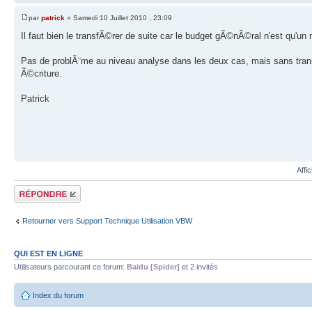
par
patrick
» Samedi 10 Juillet 2010 , 23:09
Il faut bien le transfÃ©rer de suite car le budget gÃ©nÃ©ral n'est qu'un
Pas de problÃ¨me au niveau analyse dans les deux cas, mais sans tran
Ã©criture.
Patrick
Affi
Répondre
Retourner vers Support Technique Utilisation VBW
QUI EST EN LIGNE
Utilisateurs parcourant ce forum:
Baidu [Spider]
et 2 invités
Index du forum