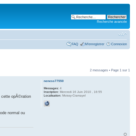
Recherche avancée
FAQ
M’enregistrer
Connexion
2 messages • Page
1
sur
1
neness77550
Messages:
4
Inscription:
Mercredi 16 Juin 2010 , 16:55
Localisation:
Moissy-Cramayel
i cette opÃ©ration
mode normal ou