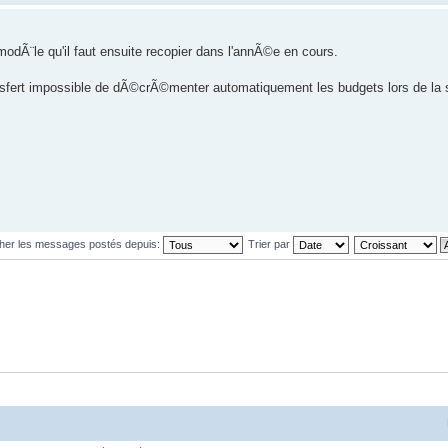
 modÃ¨le qu'il faut ensuite recopier dans l'annÃ©e en cours.
sfert impossible de dÃ©crÃ©menter automatiquement les budgets lors de la s
cher les messages postés depuis:
Trier par