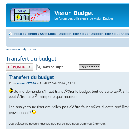
Vision Budget
Le forum des utilisateurs de Vision Budget
Index du forum
‹
Assistance - Support Technique
‹
Support Technique Utili
www.visionbudget.com
Transfert du budget
Répondre
Transfert du budget
par
neness77550
» Jeudi 17 Juin 2010 , 22:11
Je me demande s'il faut transfÃ©rer le budget tout de suite aprÃ¨s l
peut Ãªtre faite Ã n'importe quel moment...
Les analyses ne risquent-t'elles pas d'Ãªtre faussÃ©es si cette opÃ©
previsionnel?
Les puissants ne sont grands que parce que nous sommes à genoux !