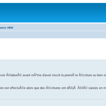
sation VBW
'avoir Ã©laborÃ© avant mÃªme d'avoir inscrit la premiÃ¨re Ã©criture ou bien s
ration est effectuÃ©e alors que des Ã©critures ont dÃ©jÃ Ã©tÃ© saisies en 