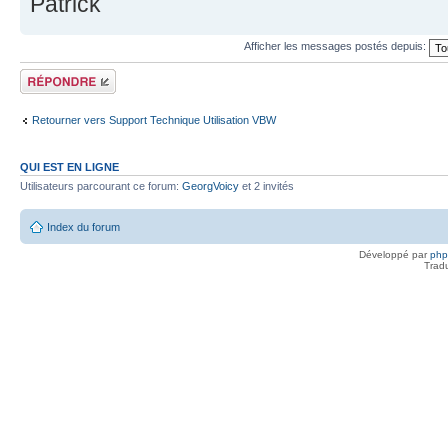
Patrick
Afficher les messages postés depuis:
Répondre
Retourner vers Support Technique Utilisation VBW
QUI EST EN LIGNE
Utilisateurs parcourant ce forum:
GeorgVoicy
et 2 invités
Index du forum
Développé par
ph
Trad