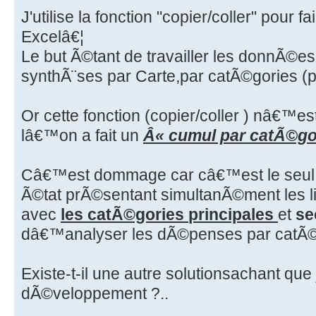
J'utilise la fonction "copier/coller" pour f
Excelâ€¦
Le but Ã©tant de travailler les donnÃ©es
synthÃ¨ses par Carte,par catÃ©gories (p
Or cette fonction (copier/coller ) nâ€™e
lâ€™on a fait un
Â« cumul par catÃ©go
Câ€™est dommage car câ€™est le seul 
Ã©tat prÃ©sentant simultanÃ©ment les l
avec
les catÃ©gories
principales
et
se
dâ€™analyser les dÃ©penses par catÃ©
Existe-t-il une autre solutionsachant que
dÃ©veloppement ?..