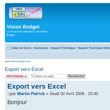
Vision Budget
Le forum des utilisateurs de Vision
Budget
Index du forum
‹
Assistance - Support Technique
‹
Support Technique Utili
www.visionbudget.com
Export vers Excel
Répondre
Export vers Excel
par
Martin Patrick
» Jeudi 02 Avril 2009 , 15:40
Bonjour