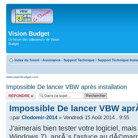
Vision Budget
Le forum des utilisateurs de Vision
Budget
Index du forum
‹
Assistance - Support Technique
‹
Support Technique Insta
www.visionbudget.com
Impossible De lancer VBW après installation
Répondre
Impossible De lancer VBW aprÃ¨
par
Clodomir-2014
» Vendredi 15 Août 2014 , 9:55
J'aimerais bien tester votre logiciel, ma
Windows 7), aprÃ¨s l'astuce au dÃ©marr