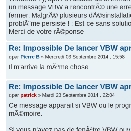
un message VBW a rencontrÃ© une erreu
fermer. MalgrÃ© plusieurs dÃ©sinstallatio
problÃ¨me persiste ! : Est-ce sans soluti
Merci de votre rÃ©ponse
Re: Impossible De lancer VBW aprÃ
par
Pierre B
» Mercredi 03 Septembre 2014 , 15:58
Il m'arrive la mÃªme chose
Re: Impossible De lancer VBW aprÃ
par
patrick
» Mardi 23 Septembre 2014 , 22:04
Ce message apparait si VBW ou le progr
mÃ©moire.
Si vous n'avez pas de fenÃªtre VBW ouver