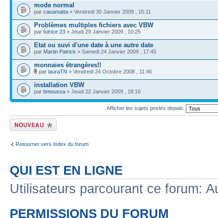
mode normal
par
casamatta
» Vendredi 30 Janvier 2009 , 15:11
Problèmes multiples fichiers avec VBW
par
tutrice 23
» Jeudi 29 Janvier 2009 , 10:25
Etat ou suvi d'une date à une autre date
par
Martin Patrick
» Samedi 24 Janvier 2009 , 17:45
monnaies étrangères!!
par
lauraTN
» Vendredi 24 Octobre 2008 , 11:46
installation VBW
par
bmoussa
» Jeudi 22 Janvier 2009 , 18:16
Afficher les sujets postés depuis:
Écrire un nouveau
sujet
Retourner vers Index du forum
QUI EST EN LIGNE
Utilisateurs parcourant ce forum: Au
PERMISSIONS DU FORUM