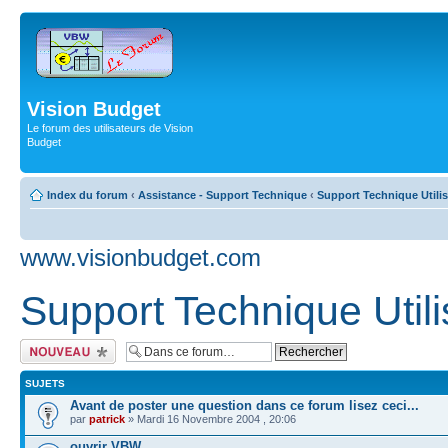
Vision Budget
Le forum des utilisateurs de Vision
Budget
Index du forum
‹
Assistance - Support Technique
‹
Support Technique Utili
www.visionbudget.com
Support Technique Util
Écrire un nouveau
sujet
SUJETS
Avant de poster une question dans ce forum lisez ceci...
par
patrick
» Mardi 16 Novembre 2004 , 20:06
ouvrir VBW