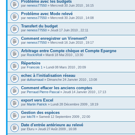
Problème avec les budgets
par
neness77550
» Mercredi 30 Juin 2010 , 16:15
Problème avec Mode relevé
par
neness77550
» Mercredi 30 Juin 2010 , 14:08
Transfert du budget
par
neness77550
» Jeudi 17 Juin 2010 , 22:11
Comment enregistrer un Virement?
par
neness77550
» Mercredi 16 Juin 2010 , 19:17
Arbitrage entre Compte chèque et Compte Epargne
par
RocknRoll
» Mardi 18 Mai 2010 , 13:30
Répertoire
par
Francois 1
» Lundi 08 Mars 2010 , 20:09
echec à l'initialisation réseau
par
dufournaud
» Dimanche 24 Janvier 2010 , 13:08
Comment effacer les anciens comptes
par
Perraud Pierre-Pascal
» Jeudi 14 Janvier 2010 , 17:13
export vers Excel
par
Martin Patrick
» Lundi 28 Décembre 2009 , 18:19
Gestion des espèces
par
lolo78
» Samedi 12 Septembre 2009 , 22:00
Date d'entrée antérieure au relevé
par Eluru » Jeudi 27 Août 2009 , 16:08