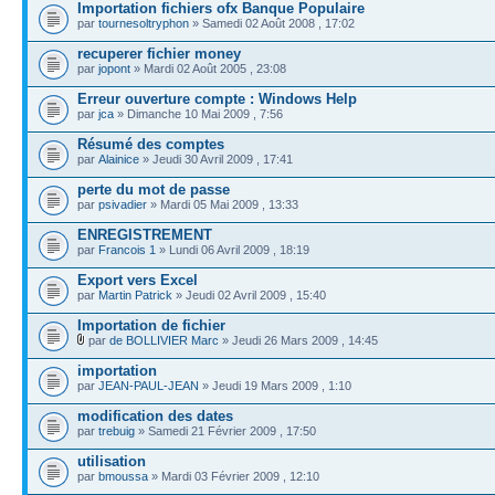
Importation fichiers ofx Banque Populaire
par
tournesoltryphon
» Samedi 02 Août 2008 , 17:02
recuperer fichier money
par
jopont
» Mardi 02 Août 2005 , 23:08
Erreur ouverture compte : Windows Help
par
jca
» Dimanche 10 Mai 2009 , 7:56
Résumé des comptes
par
Alainice
» Jeudi 30 Avril 2009 , 17:41
perte du mot de passe
par
psivadier
» Mardi 05 Mai 2009 , 13:33
ENREGISTREMENT
par
Francois 1
» Lundi 06 Avril 2009 , 18:19
Export vers Excel
par
Martin Patrick
» Jeudi 02 Avril 2009 , 15:40
Importation de fichier
par
de BOLLIVIER Marc
» Jeudi 26 Mars 2009 , 14:45
importation
par
JEAN-PAUL-JEAN
» Jeudi 19 Mars 2009 , 1:10
modification des dates
par
trebuig
» Samedi 21 Février 2009 , 17:50
utilisation
par
bmoussa
» Mardi 03 Février 2009 , 12:10