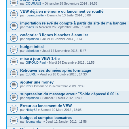
par
COURJUS
» Dimanche 28 Septembre 2014 , 14:55
VBW déjà en mémoire ou lancement verrouillé
par
rosantoinette
» Dimanche 13 Juillet 2014 , 0:08
importation relevé de compte à partir du site de ma banque
par
rose30
» Mercredi 26 Septembre 2007 , 16:08
catégorie: 3 lignes blanches à annuler
par
didjeridoo
» Jeudi 16 Janvier 2014 , 0:13
budget initial
par
didjeridoo
» Jeudi 14 Novembre 2013 , 5:47
mise à jour VBW 1.6.e
par
GIROUD Paul
» Mardi 24 Décembre 2013 , 11:55
Retrouver ses données après formatage
par
ELURU
» Vendredi 18 Octobre 2013 , 14:33
ajouter une money
par
tazi
» Dimanche 29 Novembre 2009 , 9:39
suppression du message erreur "Solde dépassé 0.00 le ..
par
didjeridoo
» Samedi 31 Mars 2012 , 5:40
Erreur au lancement de VBW
par
Nicky52
» Samedi 10 Mars 2012 , 18:05
budget et comptes bancaires
par
lieutnantdan
» Jeudi 12 Janvier 2012 , 11:58