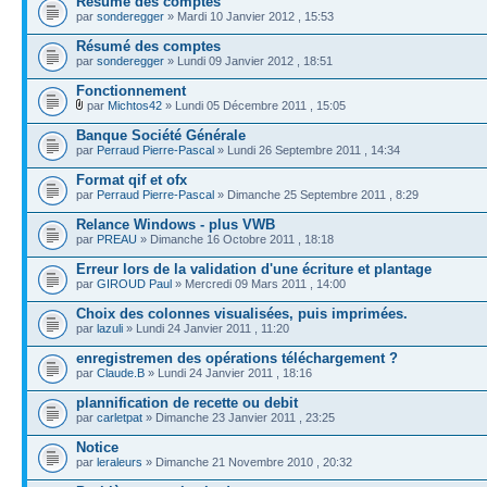
Résumé des comptes
par
sonderegger
» Mardi 10 Janvier 2012 , 15:53
Résumé des comptes
par
sonderegger
» Lundi 09 Janvier 2012 , 18:51
Fonctionnement
par
Michtos42
» Lundi 05 Décembre 2011 , 15:05
Banque Société Générale
par
Perraud Pierre-Pascal
» Lundi 26 Septembre 2011 , 14:34
Format qif et ofx
par
Perraud Pierre-Pascal
» Dimanche 25 Septembre 2011 , 8:29
Relance Windows - plus VWB
par
PREAU
» Dimanche 16 Octobre 2011 , 18:18
Erreur lors de la validation d'une écriture et plantage
par
GIROUD Paul
» Mercredi 09 Mars 2011 , 14:00
Choix des colonnes visualisées, puis imprimées.
par
lazuli
» Lundi 24 Janvier 2011 , 11:20
enregistremen des opérations téléchargement ?
par
Claude.B
» Lundi 24 Janvier 2011 , 18:16
plannification de recette ou debit
par
carletpat
» Dimanche 23 Janvier 2011 , 23:25
Notice
par
leraleurs
» Dimanche 21 Novembre 2010 , 20:32