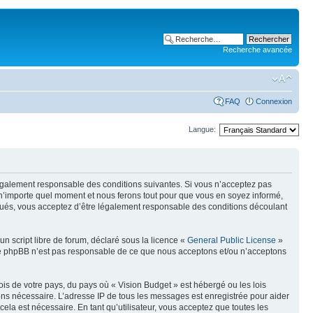
Recherche avancée
FAQ
Connexion
Langue:
 légalement responsable des conditions suivantes. Si vous n’acceptez pas
à n’importe quel moment et nous ferons tout pour que vous en soyez informé,
ectués, vous acceptez d’être légalement responsable des conditions découlant
n script libre de forum, déclaré sous la licence «
General Public License
»
oupe phpBB n’est pas responsable de ce que nous acceptons et/ou n’acceptons
ois de votre pays, du pays où « Vision Budget » est hébergé ou les lois
eons nécessaire. L’adresse IP de tous les messages est enregistrée pour aider
la est nécessaire. En tant qu’utilisateur, vous acceptez que toutes les