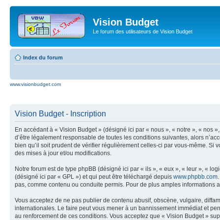
Vision Budget
Le forum des utilisateurs de Vision Budget
Index du forum
www.visionbudget.com
Vision Budget - Inscription
En accédant à « Vision Budget » (désigné ici par « nous », « notre », « nos 
d’être légalement responsable de toutes les conditions suivantes, alors n’ac
bien qu’il soit prudent de vérifier régulièrement celles-ci par vous-même. S
des mises à jour et/ou modifications.
Notre forum est de type phpBB (désigné ici par « ils », « eux », « leur », « 
(désigné ici par « GPL ») et qui peut être téléchargé depuis
www.phpbb.com
pas, comme contenu ou conduite permis. Pour de plus amples informations a
Vous acceptez de ne pas publier de contenu abusif, obscène, vulgaire, diffama
internationales. Le faire peut vous mener à un bannissement immédiat et perm
au renforcement de ces conditions. Vous acceptez que « Vision Budget » suppr