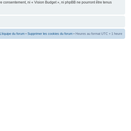
re consentement, ni « Vision Budget », ni phpBB ne pourront être tenus
L’équipe du forum
•
Supprimer les cookies du forum
• Heures au format UTC + 1 heure