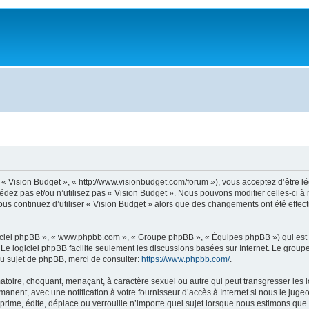
», « Vision Budget », « http://www.visionbudget.com/forum »), vous acceptez d’être
cédez pas et/ou n’utilisez pas « Vision Budget ». Nous pouvons modifier celles-ci 
i vous continuez d’utiliser « Vision Budget » alors que des changements ont été eff
logiciel phpBB », « www.phpbb.com », « Groupe phpBB », « Équipes phpBB ») qui est u
. Le logiciel phpBB facilite seulement les discussions basées sur Internet. Le gr
u sujet de phpBB, merci de consulter:
https://www.phpbb.com/
.
toire, choquant, menaçant, à caractère sexuel ou autre qui peut transgresser les l
anent, avec une notification à votre fournisseur d’accès à Internet si nous le jug
ime, édite, déplace ou verrouille n’importe quel sujet lorsque nous estimons que ce