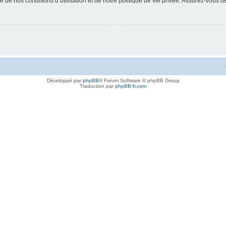
 de nos conditions d’utilisation et de notre politique de vie privée. Assurez-vous de
Développé par
phpBB
® Forum Software © phpBB Group
Traduction par
phpBB-fr.com