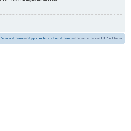
 bien lire tout le règlement du forum.
L’équipe du forum
•
Supprimer les cookies du forum
• Heures au format UTC + 1 heure