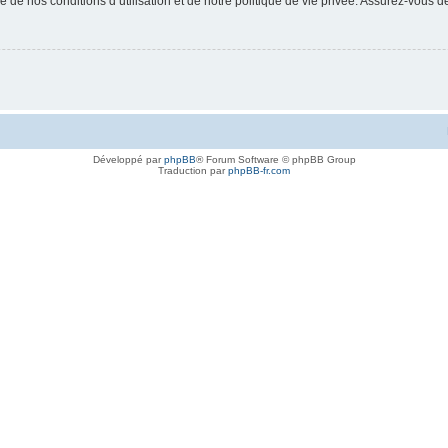
 de nos conditions d’utilisation et de notre politique de vie privée. Assurez-vous de
Développé par
phpBB
® Forum Software © phpBB Group
Traduction par
phpBB-fr.com