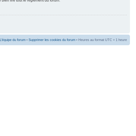
 bien lire tout le règlement du forum.
L’équipe du forum
•
Supprimer les cookies du forum
• Heures au format UTC + 1 heure