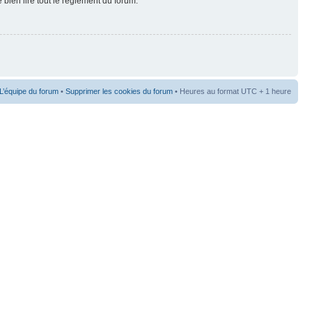
 bien lire tout le règlement du forum.
L’équipe du forum
•
Supprimer les cookies du forum
• Heures au format UTC + 1 heure