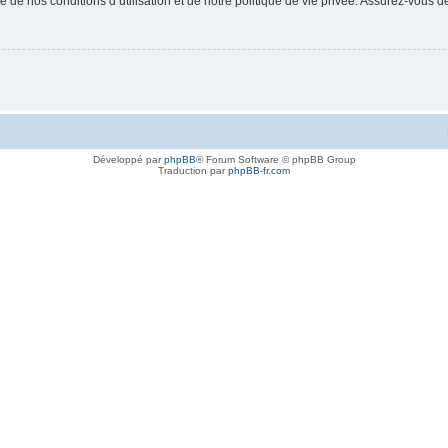
 de nos conditions d’utilisation et de notre politique de vie privée. Assurez-vous de
Développé par
phpBB
® Forum Software © phpBB Group
Traduction par
phpBB-fr.com