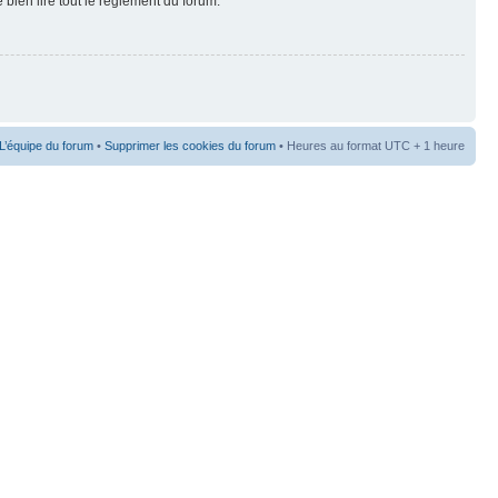
 bien lire tout le règlement du forum.
L’équipe du forum
•
Supprimer les cookies du forum
• Heures au format UTC + 1 heure