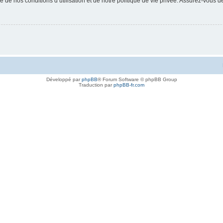
 de nos conditions d’utilisation et de notre politique de vie privée. Assurez-vous de
Développé par
phpBB
® Forum Software © phpBB Group
Traduction par
phpBB-fr.com