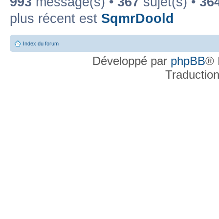
993
message(s) •
367
sujet(s) •
36
plus récent est
SqmrDoold
Index du forum
Développé par
phpBB
® 
Traductio