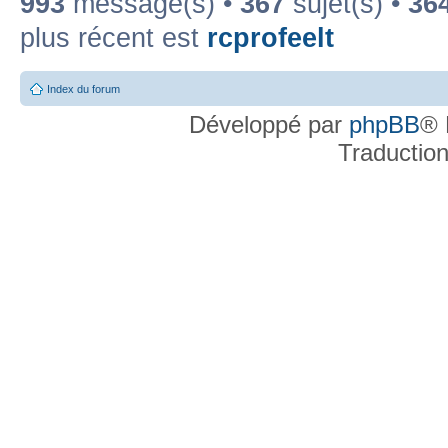
993
message(s) •
367
sujet(s) •
36
plus récent est
rcprofeelt
Index du forum
Développé par
phpBB
® 
Traductio