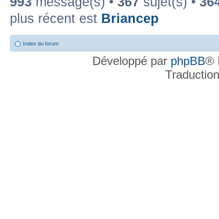
993
message(s) •
367
sujet(s) •
36
plus récent est
Briancep
Index du forum
Développé par
phpBB
® 
Traductio