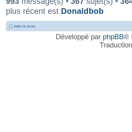
993
message(s) •
367
sujet(s) •
36
plus récent est
Donaldbob
Index du forum
Développé par
phpBB
® 
Traductio