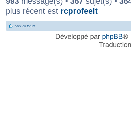
993
message(s) •
367
sujet(s) •
36
plus récent est
rcprofeelt
Index du forum
Développé par
phpBB
® 
Traductio