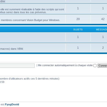
 VBW.
1
1
lle est surement réalisable à l'aide des scripts qui sont
t. Vous serez dans tous les cas prévenus.
20
42
es membres concernant Vision Budget pour Windows.
SUJETS
MESSAG
1
1
1
2
S (macros) dans VBW.
|
Me connecter automatiquement à chaque visite
e nombre d’utilisateurs actifs ces 5 dernières minutes)
3:59
t est
FyugDoold