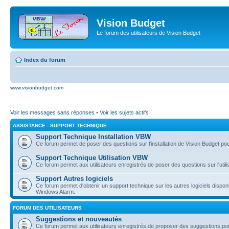
Vision Budget
Le forum des utilisateurs de Vision Budget
Index du forum
www.visionbudget.com
Voir les messages sans réponses
•
Voir les sujets actifs
ASSISTANCE - SUPPORT TECHNIQUE
Support Technique Installation VBW
Ce forum permet de poser des questions sur l'installation de Vision Budget p
Support Technique Utilisation VBW
Ce forum permet aux utilisateurs enregistrés de poser des questions sur l'util
Support Autres logiciels
Ce forum permet d'obtenir un support technique sur les autres logiciels dispo
Windows Alarm.
FORUM DES UTILISATEURS
Suggestions et nouveautés
Ce forum permet aux utilisateurs enregistrés de proposer des suggestions pou