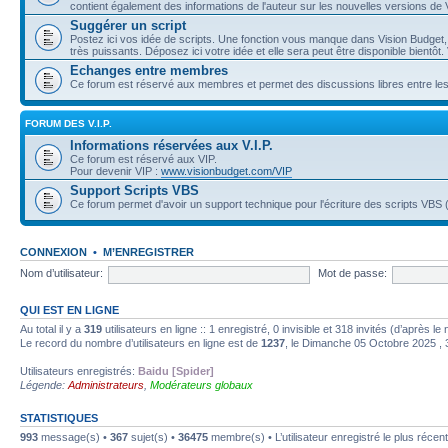
contient également des informations de l'auteur sur les nouvelles versions de
Suggérer un script
Postez ici vos idée de scripts. Une fonction vous manque dans Vision Budget, e
très puissants. Déposez ici votre idée et elle sera peut être disponible bientô
Echanges entre membres
Ce forum est réservé aux membres et permet des discussions libres entre l
FORUM DES V.I.P.
Informations réservées aux V.I.P.
Ce forum est réservé aux VIP.
Pour devenir VIP :
www.visionbudget.com/VIP
Support Scripts VBS
Ce forum permet d'avoir un support technique pour l'écriture des scripts VB
CONNEXION
•
M’ENREGISTRER
Nom d’utilisateur:
Mot de passe:
QUI EST EN LIGNE
Au total il y a
319
utilisateurs en ligne :: 1 enregistré, 0 invisible et 318 invités (d’après l
Le record du nombre d’utilisateurs en ligne est de
1237
, le Dimanche 05 Octobre 2025 , 
Utilisateurs enregistrés:
Baidu [Spider]
Légende:
Administrateurs
,
Modérateurs globaux
STATISTIQUES
993
message(s) •
367
sujet(s) •
36475
membre(s) • L’utilisateur enregistré le plus récen