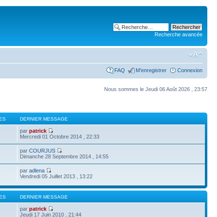
Recherche avancée
FAQ
M’enregistrer
Connexion
Nous sommes le Jeudi 06 Août 2026 , 23:57
ES
DERNIER MESSAGE
par
patrick
Mercredi 01 Octobre 2014 , 22:33
par
COURJUS
Dimanche 28 Septembre 2014 , 14:55
par
adlena
Vendredi 05 Juillet 2013 , 13:22
ES
DERNIER MESSAGE
par
patrick
Jeudi 17 Juin 2010 , 21:44