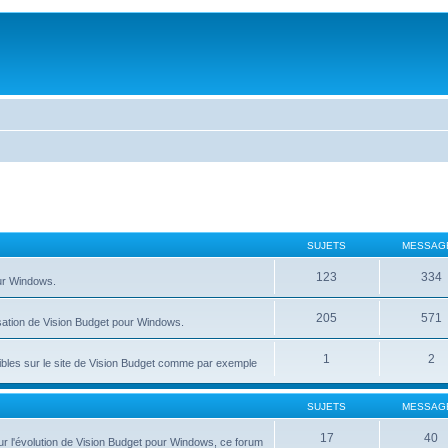
SUJETS
MESSAG
123
334
our Windows.
205
571
isation de Vision Budget pour Windows.
1
2
nibles sur le site de Vision Budget comme par exemple
SUJETS
MESSAG
17
40
r l'évolution de Vision Budget pour Windows, ce forum