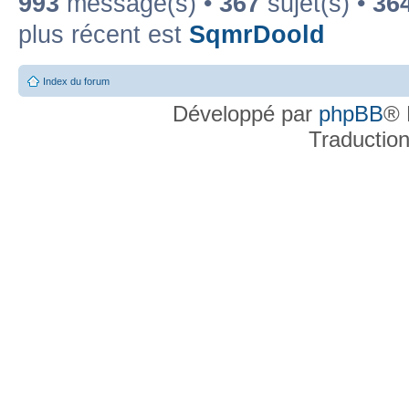
993
message(s) •
367
sujet(s) •
36
plus récent est
SqmrDoold
Index du forum
Développé par
phpBB
® 
Traductio