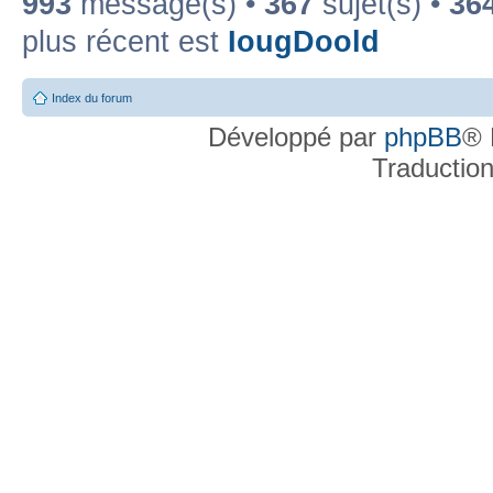
993
message(s) •
367
sujet(s) •
36
plus récent est
IougDoold
Index du forum
Développé par
phpBB
® 
Traductio