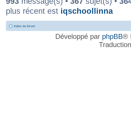
993
message(s) •
367
sujet(s) •
36
plus récent est
iqschoollinna
Index du forum
Développé par
phpBB
® 
Traductio