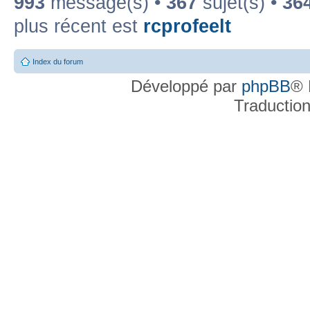
993
message(s) •
367
sujet(s) •
36
plus récent est
rcprofeelt
Index du forum
Développé par
phpBB
® 
Traductio