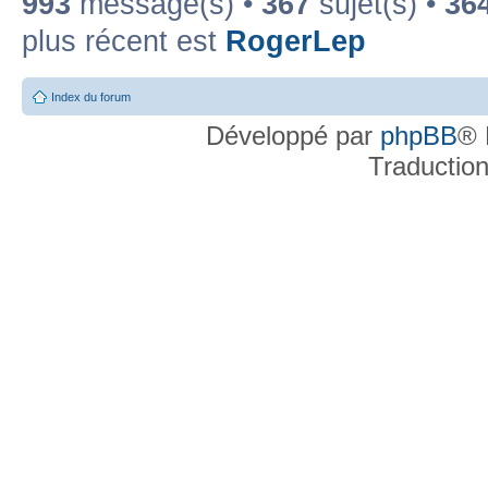
993
message(s) •
367
sujet(s) •
36
plus récent est
RogerLep
Index du forum
Développé par
phpBB
® 
Traductio