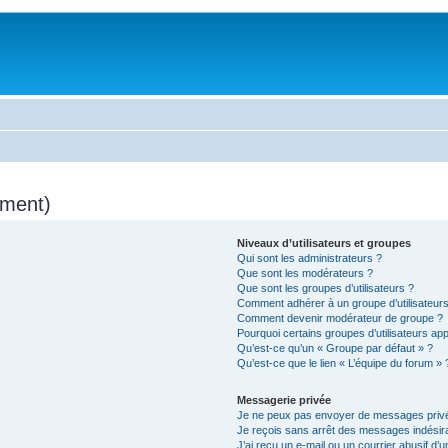
mment)
Niveaux d’utilisateurs et groupes
Qui sont les administrateurs ?
Que sont les modérateurs ?
Que sont les groupes d’utilisateurs ?
Comment adhérer à un groupe d’utilisateurs
Comment devenir modérateur de groupe ?
Pourquoi certains groupes d’utilisateurs ap
Qu’est-ce qu’un « Groupe par défaut » ?
Qu’est-ce que le lien « L’équipe du forum » 
Messagerie privée
Je ne peux pas envoyer de messages privé
Je reçois sans arrêt des messages indésira
J’ai reçu un e-mail ou un courrier abusif d’un