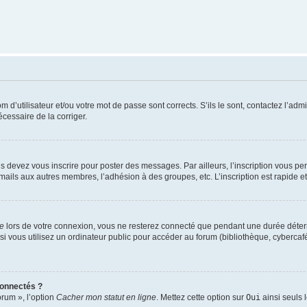
d’utilisateur et/ou votre mot de passe sont corrects. S’ils le sont, contactez l’admi
écessaire de la corriger.
s devez vous inscrire pour poster des messages. Par ailleurs, l’inscription vous p
mails aux autres membres, l’adhésion à des groupes, etc. L’inscription est rapide e
te
lors de votre connexion, vous ne resterez connecté que pendant une durée déterm
vous utilisez un ordinateur public pour accéder au forum (bibliothèque, cybercafé, u
connectés ?
orum », l’option
Cacher mon statut en ligne
. Mettez cette option sur
Oui
ainsi seuls 