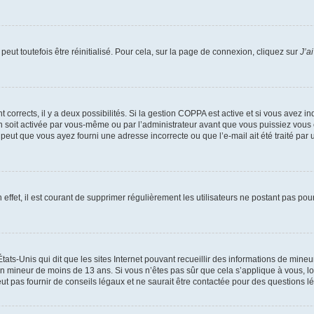
eut toutefois être réinitialisé. Pour cela, sur la page de connexion, cliquez sur
J’a
nt corrects, il y a deux possibilités. Si la gestion COPPA est active et si vous avez i
n soit activée par vous-même ou par l’administrateur avant que vous puissiez vous c
 peut que vous ayez fourni une adresse incorrecte ou que l’e-mail ait été traité par u
 effet, il est courant de supprimer régulièrement les utilisateurs ne postant pas pou
tats-Unis qui dit que les sites Internet pouvant recueillir des informations de mi
r un mineur de moins de 13 ans. Si vous n’êtes pas sûr que cela s’applique à vous, l
 pas fournir de conseils légaux et ne saurait être contactée pour des questions lég