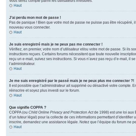
Vous serez compté parmi les utilisateurs invisibles.
Haut
J’ai perdu mon mot de passe !
Pas de panique ! Bien que votre mot de passe ne puisse pas être récupéré, il p
nouveau vous connecter.
Haut
Je suis enregistré mais je ne peux pas me connecter !
Vérifiez, en premier, votre nom d’utilisateur et/ou votre mot de passe. Si ils so
instructions reçues. Certains forums nécessitent que toute nouvelle inscriptio
reçu un e-mail, suivez ses instructions. Si vous n’avez pas reçu d’e-mail, il se
l’administrateur.
Haut
Je me suis enregistré par le passé mais je ne peux plus me connecter ?!
Il est possible que l’administrateur ait supprimé ou désactivé votre compte. En
réinscrire et soyez plus investi sur le forum.
Haut
Que signifie COPPA ?
COPPA (ou
Child Online Privacy and Protection Act
de 1998) est une loi aux É
d’un tuteur légal) pour la collecte de ces informations permettant d’identifie
inscrire, demandez une assistance légale. Notez que l’équipe du forum ne peut
Haut