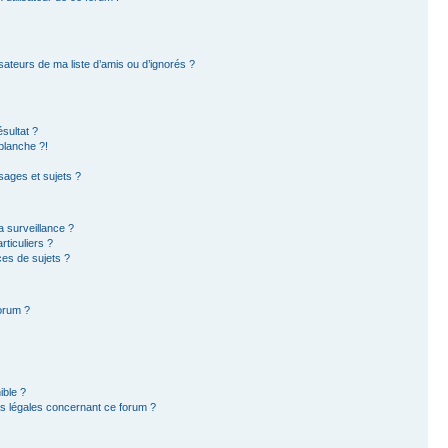
sateurs de ma liste d’amis ou d’ignorés ?
sultat ?
blanche ?!
ages et sujets ?
la surveillance ?
ticuliers ?
es de sujets ?
forum ?
ible ?
ns légales concernant ce forum ?