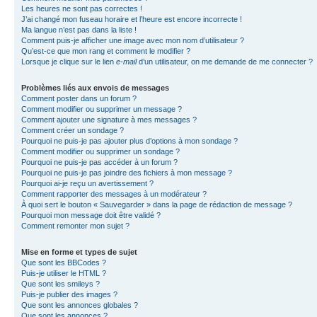
Les heures ne sont pas correctes !
J’ai changé mon fuseau horaire et l’heure est encore incorrecte !
Ma langue n’est pas dans la liste !
Comment puis-je afficher une image avec mon nom d’utilisateur ?
Qu’est-ce que mon rang et comment le modifier ?
Lorsque je clique sur le lien
e-mail
d’un utilisateur, on me demande de me connecter ?
Problèmes liés aux envois de messages
Comment poster dans un forum ?
Comment modifier ou supprimer un message ?
Comment ajouter une signature à mes messages ?
Comment créer un sondage ?
Pourquoi ne puis-je pas ajouter plus d’options à mon sondage ?
Comment modifier ou supprimer un sondage ?
Pourquoi ne puis-je pas accéder à un forum ?
Pourquoi ne puis-je pas joindre des fichiers à mon message ?
Pourquoi ai-je reçu un avertissement ?
Comment rapporter des messages à un modérateur ?
À quoi sert le bouton « Sauvegarder » dans la page de rédaction de message ?
Pourquoi mon message doit être validé ?
Comment remonter mon sujet ?
Mise en forme et types de sujet
Que sont les BBCodes ?
Puis-je utiliser le HTML ?
Que sont les smileys ?
Puis-je publier des images ?
Que sont les annonces globales ?
Que sont les annonces ?