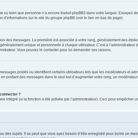
ngue ou bien que personne n’a encore traduit phpBB3 dans votre langue. Essayez de d
us d’informations sur le site du groupe phpBB (voir le lien en bas de page).
ation des messages. La première est associée à votre rang, généralement des étoile
éralement unique et personnelle à chaque utilisateur. C’est à l’administrateur d’ac
inistrateur. Vous pouvez le contacter pour lui demander ses raisons.
essages postés ou identifient certains utilisateurs tels que les modérateurs et admi
ums en postant des messages dans le seul but d’augmenter votre rang, un modérateu
 connecter ?
ire intégré (si la fonction a été activée par l’administrateur). Ceci pour empêcher un
 des sujets. Il se peut que vous ayez besoin d’être enregistré pour écrire un mes