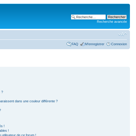
Recherche avancée
FAQ
M’enregistrer
Connexion
 ?
paraissent dans une couleur différente ?
?
s !
bles !
 utilisateur de ce forum !