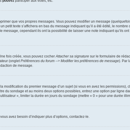
us
pouvez
participer aux votes, etc.
pprimer que vos propres messages. Vous pouvez modifier un message (quelquefois d
it texte s’affichera en bas du message indiquant qu’il a été édité, le nombre de fo
message, cependant ils ont la possibilité de laisser une note indiquant qu’ils ont m
 Une fois créée, vous pouvez cocher
Attacher sa signature
sur le formulaire de réda
ateur (onglet
Préférences du forum --> Modifier les préférences de message
). Par 
rédaction de message.
u la modification du premier message d’un sujet (si vous en avez les permissions), c
titre du sondage et au moins deux options possibles, entrez une option par ligne
utilisateur », limiter la durée en jours du sondage (mettre « 0 » pour une durée illimi
vous avez besoin d’indiquer plus d’options, contactez-le.