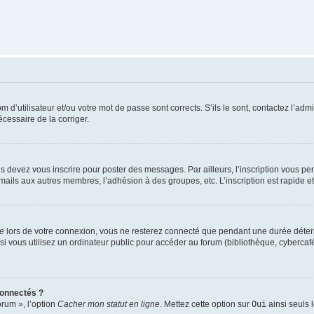
d’utilisateur et/ou votre mot de passe sont corrects. S’ils le sont, contactez l’admi
écessaire de la corriger.
s devez vous inscrire pour poster des messages. Par ailleurs, l’inscription vous p
mails aux autres membres, l’adhésion à des groupes, etc. L’inscription est rapide e
te
lors de votre connexion, vous ne resterez connecté que pendant une durée déterm
vous utilisez un ordinateur public pour accéder au forum (bibliothèque, cybercafé, u
connectés ?
orum », l’option
Cacher mon statut en ligne
. Mettez cette option sur
Oui
ainsi seuls 