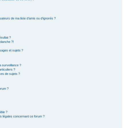
sateurs de ma liste d’amis ou d’ignorés ?
sultat ?
blanche ?!
ages et sujets ?
la surveillance ?
ticuliers ?
es de sujets ?
forum ?
ible ?
ns légales concernant ce forum ?