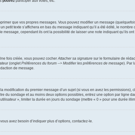
us
pouvez
participer aux votes, etc.
pprimer que vos propres messages. Vous pouvez modifier un message (quelquefois d
it texte s’affichera en bas du message indiquant qu’il a été édité, le nombre de fo
message, cependant ils ont la possibilité de laisser une note indiquant qu’ils ont m
 Une fois créée, vous pouvez cocher
Attacher sa signature
sur le formulaire de réda
ateur (onglet
Préférences du forum --> Modifier les préférences de message
). Par 
rédaction de message.
u la modification du premier message d’un sujet (si vous en avez les permissions), c
titre du sondage et au moins deux options possibles, entrez une option par ligne
utilisateur », limiter la durée en jours du sondage (mettre « 0 » pour une durée illimi
vous avez besoin d’indiquer plus d’options, contactez-le.