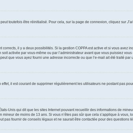
eut toutefois être réinitialisé. Pour cela, sur la page de connexion, cliquez sur
J’a
nt corrects, il y a deux possibilités. Si la gestion COPPA est active et si vous avez i
n soit activée par vous-même ou par l’administrateur avant que vous puissiez vous c
 peut que vous ayez fourni une adresse incorrecte ou que l’e-mail ait été traité par u
 effet, il est courant de supprimer régulièrement les utilisateurs ne postant pas pou
tats-Unis qui dit que les sites Internet pouvant recueillir des informations de mi
r un mineur de moins de 13 ans. Si vous n’êtes pas sûr que cela s’applique à vous, l
 pas fournir de conseils légaux et ne saurait être contactée pour des questions lég