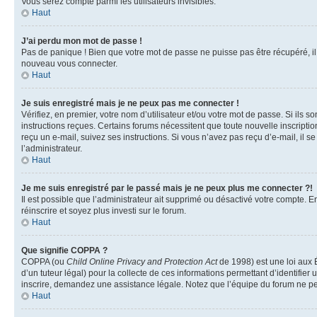
Vous serez compté parmi les utilisateurs invisibles.
Haut
J’ai perdu mon mot de passe !
Pas de panique ! Bien que votre mot de passe ne puisse pas être récupéré, il p
nouveau vous connecter.
Haut
Je suis enregistré mais je ne peux pas me connecter !
Vérifiez, en premier, votre nom d’utilisateur et/ou votre mot de passe. Si ils so
instructions reçues. Certains forums nécessitent que toute nouvelle inscriptio
reçu un e-mail, suivez ses instructions. Si vous n’avez pas reçu d’e-mail, il se
l’administrateur.
Haut
Je me suis enregistré par le passé mais je ne peux plus me connecter ?!
Il est possible que l’administrateur ait supprimé ou désactivé votre compte. En
réinscrire et soyez plus investi sur le forum.
Haut
Que signifie COPPA ?
COPPA (ou
Child Online Privacy and Protection Act
de 1998) est une loi aux É
d’un tuteur légal) pour la collecte de ces informations permettant d’identifie
inscrire, demandez une assistance légale. Notez que l’équipe du forum ne peut
Haut