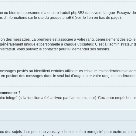
ngue ou bien que personne n’a encore traduit phpBB3 dans votre langue. Essayez de d
us d’informations sur le site du groupe phpBB (voir le lien en bas de page).
ation des messages. La première est associée à votre rang, généralement des étoile
éralement unique et personnelle à chaque utilisateur. C’est à l’administrateur d’ac
inistrateur. Vous pouvez le contacter pour lui demander ses raisons.
essages postés ou identifient certains utilisateurs tels que les modérateurs et admi
ums en postant des messages dans le seul but d’augmenter votre rang, un modérateu
 connecter ?
ire intégré (si la fonction a été activée par l’administrateur). Ceci pour empêcher un
 des sujets. Il se peut que vous ayez besoin d’être enregistré pour écrire un mes