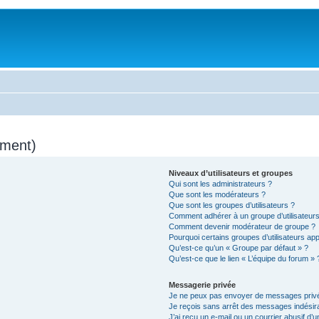
mment)
Niveaux d’utilisateurs et groupes
Qui sont les administrateurs ?
Que sont les modérateurs ?
Que sont les groupes d’utilisateurs ?
Comment adhérer à un groupe d’utilisateurs
Comment devenir modérateur de groupe ?
Pourquoi certains groupes d’utilisateurs ap
Qu’est-ce qu’un « Groupe par défaut » ?
Qu’est-ce que le lien « L’équipe du forum » 
Messagerie privée
Je ne peux pas envoyer de messages privé
Je reçois sans arrêt des messages indésira
J’ai reçu un e-mail ou un courrier abusif d’un