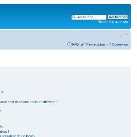
Recherche avancée
FAQ
M’enregistrer
Connexion
 ?
paraissent dans une couleur différente ?
?
s !
bles !
 utilisateur de ce forum !